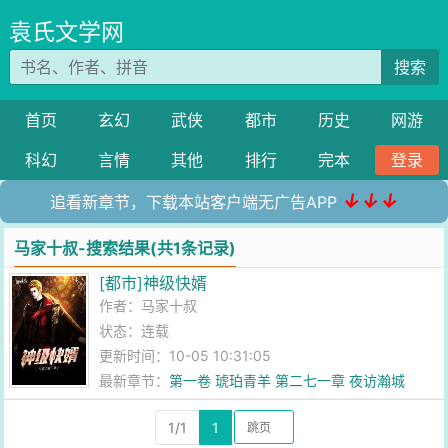
袁氏文学网
搜索
首页
玄幻
武侠
都市
历史
网游
科幻
言情
其他
排行
完本
登录
↓↓↓
追看新章节，下载本站客户端无广告APP
马家十叔-搜索结果(共1条记录)
[都市]神级快婿
作者：
马家十叔
状态：连载
更新时间：10-05 10:31:05
最新章节：
第一卷 琥珀青羊 第二七一章 夜访瀚城
1/1
1