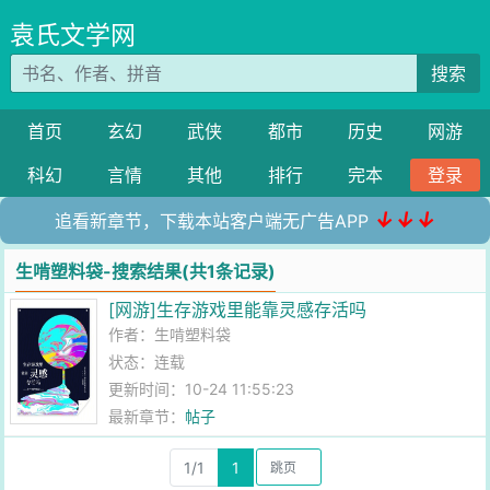
袁氏文学网
搜索
首页
玄幻
武侠
都市
历史
网游
科幻
言情
其他
排行
完本
登录
↓↓↓
追看新章节，下载本站客户端无广告APP
生啃塑料袋-搜索结果(共1条记录)
[网游]生存游戏里能靠灵感存活吗
作者：
生啃塑料袋
状态：连载
更新时间：10-24 11:55:23
最新章节：
帖子
1/1
1