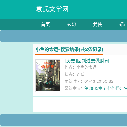
袁氏文学网
首页
玄幻
武侠
都
小鱼的命运-搜索结果(共2条记录)
[历史]回到过去做财阀
作者：
小鱼的命运
状态：连载
更新时间：01-13 20:50:32
最新章节：
第2665章 让他们烂