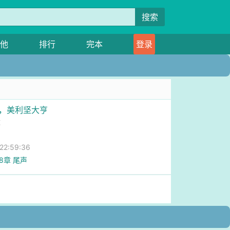
搜索
他
排行
完本
登录
演，美利坚大亨
运
2:59:36
68章 尾声