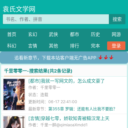
袁氏文学网
搜索
首页
玄幻
武侠
都市
历史
网游
科幻
言情
其他
排行
完本
登录
↓↓↓
追看新章节，下载本站客户端无广告APP
千里零零一-搜索结果(共2条记录)
[都市]我就一写网文的，怎么成文豪了
作者：
千里零零一
状态：连载
更新时间：06-17 22:41:00
最新章节：
第355章 罗辑：还能有人比我不要脸？
[言情]穿越七零，娇软知青被糙汉宠上天
作者：
千里一醉@qimiaoaXmdd1