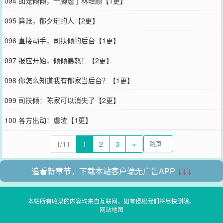
094 团宠倾倾，一脚虐了林轻颜【1更】
095 算账，郁夕珩的人【2更】
096 直接动手，司扶倾的后台【1更】
097 报应开始，倾倾暴怒！【2更】
098 你怎么知道我有郁家当后台？【1更】
099 司扶倾：陈家可以消失了【2更】
100 各方出动！虐渣【1更】
1/11
1
2
3
»
追看新章节，下载本站客户端无广告APP
↓↓↓
本站所有收录的内容均来自互联网，如有侵权我们将尽快删除。
网站地图