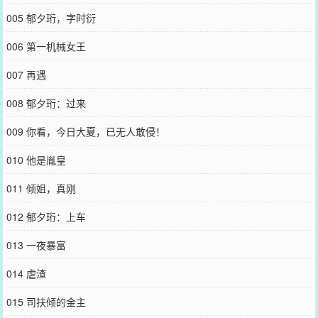
005 郁夕珩，字时衍
006 第一机械女王
007 再遇
008 郁夕珩：过来
009 你看，今日大夏，已无人敢侵！
010 他是胤皇
011 倾姐，真刚
012 郁夕珩：上车
013 一夜暴富
014 虐渣
015 司扶倾的金主