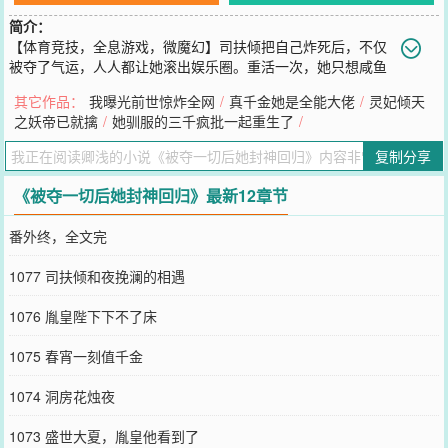
简介：
【体育竞技，全息游戏，微魔幻】司扶倾把自己炸死后，不仅
被夺了气运，人人都让她滚出娱乐圈。重活一次，她只想咸鱼
躺，谁知娱乐圈里总有不长眼人蹦跶，不学无术，天天拉踩蹭她热
其它作品：
我曝光前世惊炸全网
/
真千金她是全能大佬
/
灵妃倾天
度，这样下去还有救？怎么也得收拾收拾。司扶倾捏了捏手腕，动
之妖帝已就擒
/
她驯服的三千疯批一起重生了
/
了。后来——爆出与司扶倾不和的顶流：今天我能站在这里，多亏了
倾姐。老牌影帝：司老师演技登峰造极，我自愧不如。黑粉：姐姐求
复制分享
营业QAQ国际运动会组委会：恭喜司扶倾拿下第13枚金牌，等一个退
圈。全网：？·史书记载，胤皇年少成名，杀伐果断。他完美强大，胸
《被夺一切后她封神回归》最新12章节
怀天下，却因病死于27岁，一生短暂，无妻无妾，无子无孙，是无数
人的白月光男神。无人知晓，他再睁开眼，来到了1500年后。这一
番外终，全文完
次，他看见了他遥想过的盛世大夏。·不久后胤皇身份曝光，司扶倾得
知偶像竟然就在身边，念及史书上种种事迹，她敬佩万分，只想——
1077 司扶倾和夜挽澜的相遇
司扶倾：努力奋斗！胤皇：以身相许司扶倾：？？我一心为国争光而
你却想要我？麻烦偶像离粉丝的生活远一点：）·全能颜巅女神×杀伐
1076 胤皇陛下下不了床
清贵帝王从全网黑到国宝，顺便和男神1v1
您要是觉得《
被夺一切后她封神回归
》还不错的话请不要忘记向您QQ
1075 春宵一刻值千金
群和微博微信里的朋友推荐哦！
1074 洞房花烛夜
1073 盛世大夏，胤皇他看到了