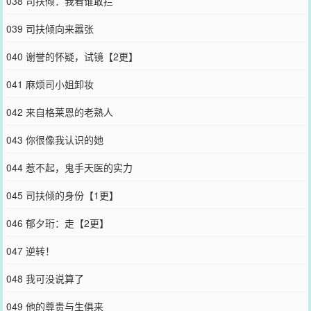
038 司扶倾：我看谁敢拦
039 司扶倾向来嚣张
040 谢誉的怀疑，试镜【2更】
041 麻烦司小姐卸妆
042 来自格莱恩的老熟人
043 你很像我认识的她
044 惹不起，鬼手天医的实力
045 司扶倾的身份【1更】
046 郁夕珩：走【2更】
047 逆转！
048 我可没说算了
049 他的尊贵与生俱来