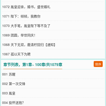
1072 胤皇迎亲，婚书，盛世婚礼
1071 陛下：倾倾，我教你
1070 大手笔，胤皇陛下等不及了
1069 团圆，举世同庆！
1068 天下无双，鹿清柠回归【通知】
1067 孤以天下为聘
章节列表，第1章~ 100章/共1079章
倒序
001 苏醒
002 第一次交锋
003 胤皇
004 投怀送抱？