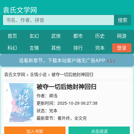
袁氏文学网
搜索
首页
玄幻
武侠
都市
历史
网游
科幻
言情
其他
排行
完本
登录
追看新章节，下载本站客户端无广告APP
↓↓↓
袁氏文学网
>
言情小说
> 被夺一切后她封神回归
被夺一切后她封神回归
作者：
卿浅
更新时间：2025-10-29 06:27:38
状态：完本
最新章节：
番外终，全文完
加入书架
点击阅读