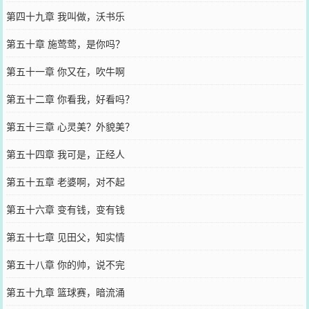
第四十九章 我叫做，沃书乐
第五十章 施莺莺，是你吗？
第五十一章 你又在，吹牛啊
第五十二章 你看我，好看吗？
第五十三章 心灵美？外貌美？
第五十四章 我可是，正经人
第五十五章 老婆啊，对不起
第五十六章 变有钱，变有钱
第五十七章 见田父，知实情
第五十八章 你的帅，说不完
第五十九章 篮球赛，暗流涌