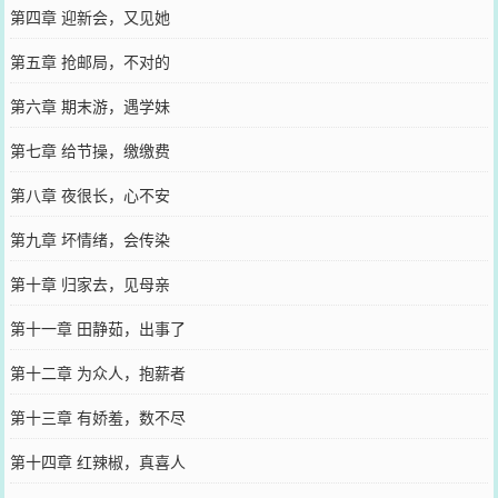
第四章 迎新会，又见她
第五章 抢邮局，不对的
第六章 期末游，遇学妹
第七章 给节操，缴缴费
第八章 夜很长，心不安
第九章 坏情绪，会传染
第十章 归家去，见母亲
第十一章 田静茹，出事了
第十二章 为众人，抱薪者
第十三章 有娇羞，数不尽
第十四章 红辣椒，真喜人