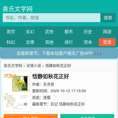
袁氏文学网
搜索
首页
玄幻
武侠
都市
历史
网游
科幻
言情
其他
排行
完本
登录
追看新章节，下载本站客户端无广告APP
↓↓↓
袁氏文学网
>
言情小说
> 恬静如秋花正好
恬静如秋花正好
作者：
东尧青
更新时间：2025-10-12 17:15:09
状态：连载
最新章节：
后记 恬静如秋花正好
加入书架
点击阅读