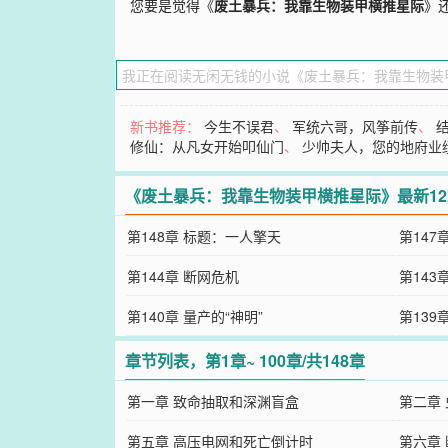
您要是觉得《
废土暴兵：我靠生物装甲横推星际
》
新书推荐：
今生不误君
、
军统六哥，风筝前传
、
修仙：从凡女开始叩仙门
、
少帅夫人，您的地府业
《废土暴兵：我靠生物装甲横推星际》最新1
第148章 标题：一人擎天
第147
第144章 断网危机
第143
第140章 量产的“神明”
第139
章节列表，第1章~ 100章/共148章
第一章 致命抽取和深渊盲盒
第二章
第五章 高压电网和死亡倒计时
第六章