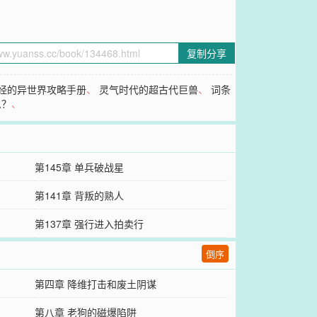
复制分享
经的异世界攻略手册
、
灵气时代的超古代巨兽
、
词条
么？
、
第145章 单兵破战星
第141章 背叛的熟人
第137章 强行进入拍卖行
倒序
第四章 降维打击和废土阴谋
第八章 老狗的磁爆陷阱