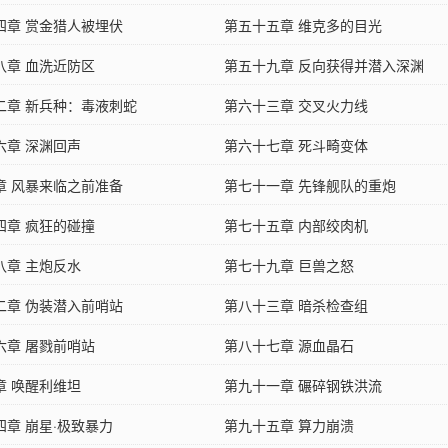
四章 赏金猎人被埋伏
第五十五章 维克多的目光
八章 血洗近防区
第五十九章 反向获得并潜入深渊
二章 新兵种：毒液刺蛇
第六十三章 交叉火力线
六章 深渊回声
第六十七章 死斗畸变体
章 风暴来临之前准备
第七十一章 先锋舰队的重炮
四章 疯狂的碰撞
第七十五章 内部绞肉机
八章 主炮反水
第七十九章 巨兽之怒
二章 伪装潜入前哨站
第八十三章 暗杀检查组
六章 屠戮前哨站
第八十七章 源血晶石
章 唤醒利维坦
第九十一章 碾碎钢铁洪流
四章 崩星·极致暴力
第九十五章 算力崩溃