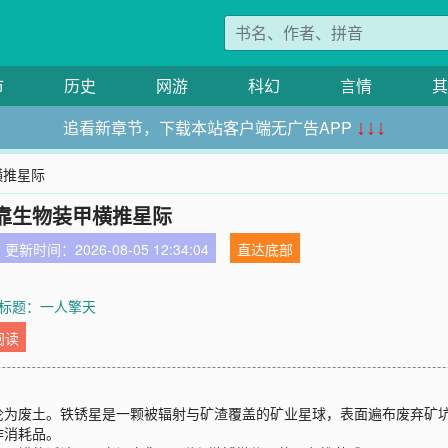
市
历史
网游
科幻
言情
其
追看新章节，下载本站客户端无广告APP
↓↓↓
横推星际
靠生物装甲横推星际
更新时间：2026-08-05 12:34:04
直达底部
章 标题：一人擎天
阅读
沦为废土。铁锈星是一颗被辐射与矿渣覆盖的矿业星球，表面遍布废弃矿
作消耗品。