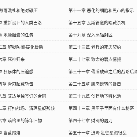
 酸雨洗礼和绝对碾压
第十一章 恶化的细胞和黑市的指示
章 重新设计的人类巴洛
第十五章 瓦斯管道的暗藏杀机
章 地蜥胆囊的任务
第十九章 深入高辐射区
二章 解锁防御·硬化骨盾
第二十三章 老兵的死忠契约
六章 死神归来
第二十七章 致命的弱点情报
章 狂暴体的压迫感
第三十一章 骨盾破碎之后的战略后
四章 骨刃超载斩击
第三十五章 肌肉逆转的暴击
八章 艾达单独签订的合同
第三十九章 创建地下孵化池
二章 打扫战场、清理星舰残骸
第四十三章 黑匣子里面有什么秘密
六章 暗格里的陈年旧物
第四十七章 财阀的屠刀
章 幽蓝尾焰
第五十一章 迫降·狂徒星港很乱