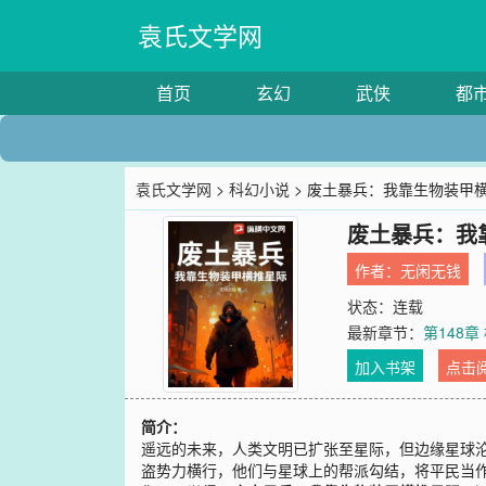
袁氏文学网
首页
玄幻
武侠
都
袁氏文学网
>
科幻小说
> 废土暴兵：我靠生物装甲
废土暴兵：我
作者：
无闲无钱
状态：连载
最新章节：
第148
加入书架
点击
简介：
遥远的未来，人类文明已扩张至星际，但边缘星球
盗势力横行，他们与星球上的帮派勾结，将平民当