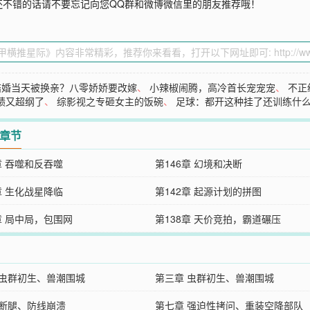
还不错的话请不要忘记向您QQ群和微博微信里的朋友推荐哦！
结婚当天被换亲？八零娇娇要改嫁
、
小辣椒闹腾，高冷首长宠宠宠
、
不正
绩又超纲了
、
综影视之专砸女主的饭碗
、
足球：都开这种挂了还训练什
2章节
章 吞噬和反吞噬
第146章 幻境和决断
章 生化战星降临
第142章 起源计划的拼图
章 局中局，包围网
第138章 天价竞拍，霸道碾压
 虫群初生、兽潮围城
第三章 虫群初生、兽潮围城
 断腿、防线崩溃
第七章 强迫性拷问、重装空降部队