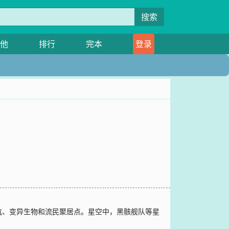
搜索
他
排行
完本
登录
坑、变异生物和流民聚居点。星空中，黑骸舰队等星