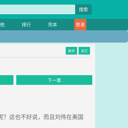
搜索
他
排行
完本
登录
换手
关灯
下一章
呢？这也不好说，而且刘伟在美国