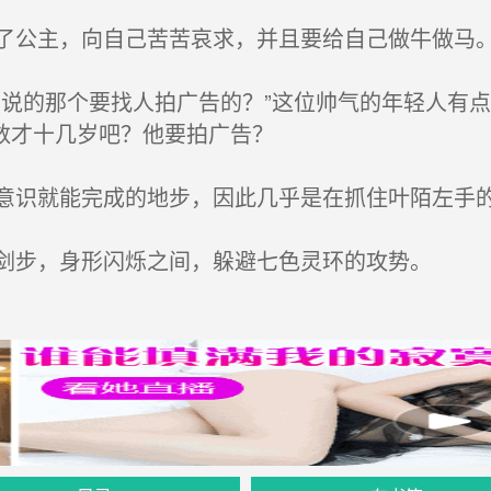
公主，向自己苦苦哀求，并且要给自己做牛做马
说的那个要找人拍广告的？”这位帅气的年轻人有
数才十几岁吧？他要拍广告？
识就能完成的地步，因此几乎是在抓住叶陌左手
剑步，身形闪烁之间，躲避七色灵环的攻势。