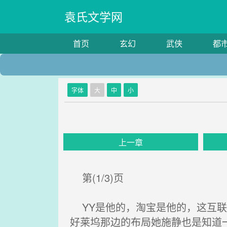
袁氏文学网
首页
玄幻
武侠
都
字体
大
中
小
上一章
第(1/3)页
YY是他的，淘宝是他的，这互联
好莱坞那边的布局她施静也是知道