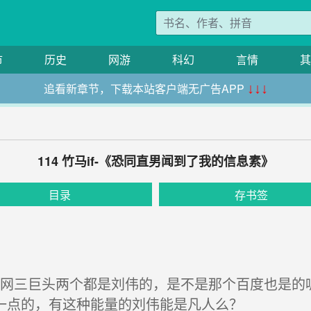
市
历史
网游
科幻
言情
其
追看新章节，下载本站客户端无广告APP
↓↓↓
114 竹马if-《恐同直男闻到了我的信息素》
目录
存书签
网三巨头两个都是刘伟的，是不是那个百度也是的
一点的，有这种能量的刘伟能是凡人么？